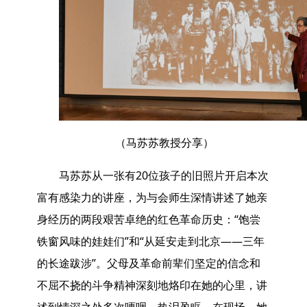
（马苏苏教授分享）
马苏苏从一张有20位孩子的旧照片开启本次
富有感染力的讲座，为与会师生深情讲述了她亲
身经历的两段艰苦卓绝的红色革命历史：“饱尝
铁窗风味的娃娃们”和“从延安走到北京——三年
的长途跋涉”。父母及革命前辈们坚定的信念和
不屈不挠的斗争精神深刻地烙印在她的心里，讲
述到情深之处多次哽咽、热泪盈眶。在现场，她