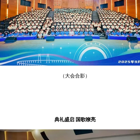
（大会合影）
典礼盛启 国歌嘹亮