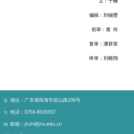
文：于楠
编辑：刘锡赟
初审：黄 玲
复审：潘群英
终审：刘晓翔
地址：广东省珠海市前山路206号
电话：0756-8505937
邮箱：jnzh@jnu.edu.cn