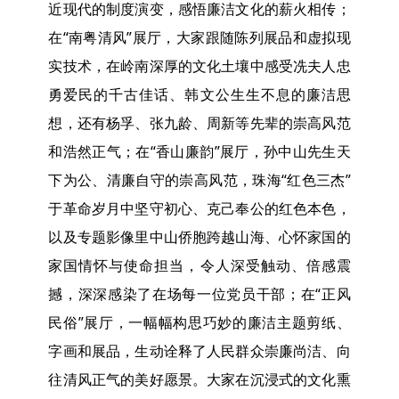
近现代的制度演变，感悟廉洁文化的薪火相传；
在“南粤清风”展厅，大家跟随陈列展品和虚拟现
实技术，在岭南深厚的文化土壤中感受冼夫人忠
勇爱民的千古佳话、韩文公生生不息的廉洁思
想，还有杨孚、张九龄、周新等先辈的崇高风范
和浩然正气；在“香山廉韵”展厅，孙中山先生天
下为公、清廉自守的崇高风范，珠海“红色三杰”
于革命岁月中坚守初心、克己奉公的红色本色，
以及专题影像里中山侨胞跨越山海、心怀家国的
家国情怀与使命担当，令人深受触动、倍感震
撼，深深感染了在场每一位党员干部；在“正风
民俗”展厅，一幅幅构思巧妙的廉洁主题剪纸、
字画和展品，生动诠释了人民群众崇廉尚洁、向
往清风正气的美好愿景。大家在沉浸式的文化熏